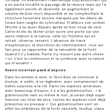
tornade. Un événement traumatique impressionnant qui
a en partie modifié le paysage de la réserve mais qui l’a
également enrichi et diversifié, en augmentant le
volume de bois mort disponible et en complexifiant la
structure forestière encore marquée par les désirs de
futaie bien rangée du sylviculteur. D’ailleurs son sorbier
fétiche a lui aussi disparu après un bon coup de vent.
Cette école du lâcher prise ouvre une porte sur une
autre relation à la nature, celle où l’homme est en
retrait, observe, ressent. L’absence de trace
d’exploitation, la discrétion du cheminement, tout est
fait pour se rapprocher de la naturalité de la forêt.
Quand il s’y balade, Pierre n’y ressent pas autre chose :
« ici, c’est la communion et la symbiose avec la nature
qui m’envahit ».
Avenir incertain pavé d’espoirs
Dans les années à venir, le Gros Bois va continuer à
évoluer, à vieillir, à se régénérer, avec certainement de
belles surprises à la clé. Parmi les espèces attendues
avec beaucoup d’espoir, il y a les gobemouches : « le
gobemouche nain ou même le noir, je serais déjà super
heureux car chez les pics, toutes les espèces sont déjà
présentes ou presque ». Ces gobemouches sont en
effet les emblèmes de la forêt naturelle, feuillue, claire