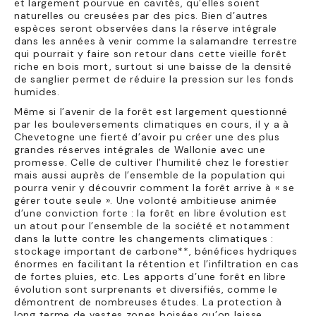
et largement pourvue en cavités, qu’elles soient
naturelles ou creusées par des pics. Bien d’autres
espèces seront observées dans la réserve intégrale
dans les années à venir comme la salamandre terrestre
qui pourrait y faire son retour dans cette vieille forêt
riche en bois mort, surtout si une baisse de la densité
de sanglier permet de réduire la pression sur les fonds
humides.
Même si l’avenir de la forêt est largement questionné
par les bouleversements climatiques en cours, il y a à
Chevetogne une fierté d’avoir pu créer une des plus
grandes réserves intégrales de Wallonie avec une
promesse. Celle de cultiver l’humilité chez le forestier
mais aussi auprès de l’ensemble de la population qui
pourra venir y découvrir comment la forêt arrive à « se
gérer toute seule ». Une volonté ambitieuse animée
d’une conviction forte : la forêt en libre évolution est
un atout pour l’ensemble de la société et notamment
dans la lutte contre les changements climatiques :
stockage important de carbone**, bénéfices hydriques
énormes en facilitant la rétention et l’infiltration en cas
de fortes pluies, etc. Les apports d’une forêt en libre
évolution sont surprenants et diversifiés, comme le
démontrent de nombreuses études. La protection à
long terme de vastes zones boisées qu’on laisse