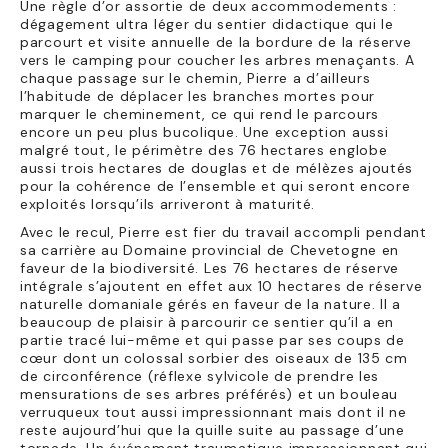
Une règle d’or assortie de deux accommodements :
dégagement ultra léger du sentier didactique qui le
parcourt et visite annuelle de la bordure de la réserve
vers le camping pour coucher les arbres menaçants. A
chaque passage sur le chemin, Pierre a d’ailleurs
l’habitude de déplacer les branches mortes pour
marquer le cheminement, ce qui rend le parcours
encore un peu plus bucolique. Une exception aussi
malgré tout, le périmètre des 76 hectares englobe
aussi trois hectares de douglas et de mélèzes ajoutés
pour la cohérence de l’ensemble et qui seront encore
exploités lorsqu’ils arriveront à maturité.
Avec le recul, Pierre est fier du travail accompli pendant
sa carrière au Domaine provincial de Chevetogne en
faveur de la biodiversité. Les 76 hectares de réserve
intégrale s’ajoutent en effet aux 10 hectares de réserve
naturelle domaniale gérés en faveur de la nature. Il a
beaucoup de plaisir à parcourir ce sentier qu’il a en
partie tracé lui-même et qui passe par ses coups de
cœur dont un colossal sorbier des oiseaux de 135 cm
de circonférence (réflexe sylvicole de prendre les
mensurations de ses arbres préférés) et un bouleau
verruqueux tout aussi impressionnant mais dont il ne
reste aujourd’hui que la quille suite au passage d’une