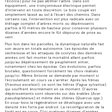
l’écorce) pour ne pas abîmer l’arbre. Dans son
équipement, une tronçonneuse électrique permet
d’intervenir en toute discrétion. Le bois coupé est
simplement laissé au sol à l’écart des chemins. Dans
certains cas, l’intervention est plus radicale avec un
étêtage complet d’arbres morts ou dépérissants
parfois à 10 mètres de hauteur pour conserver plusieurs
dizaines d’années encore le fût dépourvu de prise au
vent.
Plus loin dans les parcelles, la dynamique naturelle fait
son œuvre en totale autonomie. Les épisodes de
sécheresse et les attaques de scolytes des dernières
années ont fait monter la mortalité allant parfois
jusqu’au dépérissement de peuplement entier,
notamment chez les épicéas. Ces évolutions, parfois
brutales, questionnent forcément les choix réalisés
jusqu’ici. Même Antoine se demande par moment si
l’écroulement en cours va s’arrêter. Après les frênes
(
Fraxinus excelsior
), ce sont les hêtres (
Fagus
sylvatica
)
qui souffrent énormément en ce moment. D’autres
dépérissements sont observés sur des érables (
Acer
pseudoplatanus
) et même des chênes (
Quercus spp.
).
En sous-bois la régénération se développe avec une
densité très forte par endroit. La reconfiguration de la
forêt est en cours. D’ici quelques dizaines d’années,