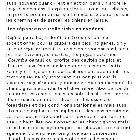
aussi souvent quand il est en action dans un arbre le
long des chemins. Il explique les interventions ciblées,
en profite pour informer sur la nécessité de rester sur
les chemins et de garder les chiens en laisse.
Une réponse naturelle riche en espèces
Déjà aujourd’hui, la forêt du Dolce est un lieu
exceptionnel pour la plupart des pics indigènes, on y
entend régulièrement les cris bien reconnaissables du
pic noir (
Dryocopus martius
). Le pigeon colombin
(
Columba oenas
) qui profite des cavités de pics et
d’autres cavités naturelles nombreuses dans cette
zone, y est également particulièrement abondant. Les
mycologues ne s’y trompent pas non plus car ils
viennent régulièrement y observer une communauté de
champignons abondante et diversifiée. Abondance de
la matière organique dans les sols, densité des arbres
dépérissants ou morts, diversité des essences
forestières et des conditions stationnelles mais aussi
absence d’exploitation impliquant des tassements de
sol sont autant de conditions favorables qui font du
site un haut-lieu pour observer les champignons mais
aussi les insectes xylophages. Les chauves-souris sont
également bien présentes grâce aux nombreuses
chandelles aux écorces à moitié détachées sous