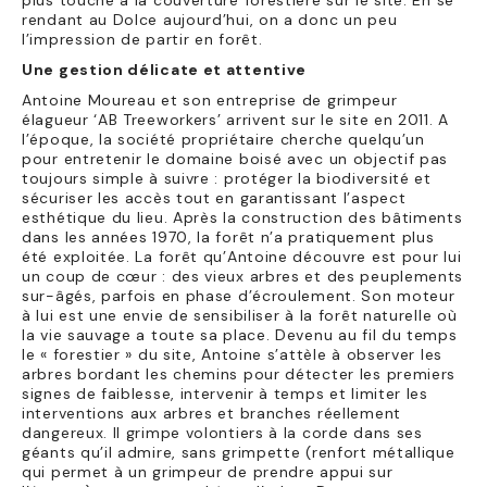
plus touché à la couverture forestière sur le site. En se
rendant au Dolce aujourd’hui, on a donc un peu
l’impression de partir en forêt.
Une gestion délicate et attentive
Antoine Moureau et son entreprise de grimpeur
élagueur ‘AB Treeworkers’ arrivent sur le site en 2011. A
l’époque, la société propriétaire cherche quelqu’un
pour entretenir le domaine boisé avec un objectif pas
toujours simple à suivre : protéger la biodiversité et
sécuriser les accès tout en garantissant l’aspect
esthétique du lieu. Après la construction des bâtiments
dans les années 1970, la forêt n’a pratiquement plus
été exploitée. La forêt qu’Antoine découvre est pour lui
un coup de cœur : des vieux arbres et des peuplements
sur-âgés, parfois en phase d’écroulement. Son moteur
à lui est une envie de sensibiliser à la forêt naturelle où
la vie sauvage a toute sa place. Devenu au fil du temps
le « forestier » du site, Antoine s’attèle à observer les
arbres bordant les chemins pour détecter les premiers
signes de faiblesse, intervenir à temps et limiter les
interventions aux arbres et branches réellement
dangereux. Il grimpe volontiers à la corde dans ses
géants qu’il admire, sans grimpette (renfort métallique
qui permet à un grimpeur de prendre appui sur