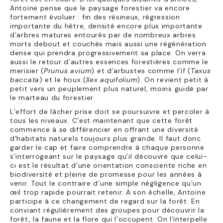
Antoine pense que le paysage forestier va encore
fortement évoluer : fin des résineux, régression
importante du hêtre, densité encore plus importante
d’arbres matures entourés par de nombreux arbres
morts debout et couchés mais aussi une régénération
dense qui prendra progressivement sa place. On verra
aussi le retour d’autres essences forestières comme le
merisier (
Prunus avium
) et d’arbustes comme l’if (
Taxus
baccata
) et le houx (
Ilex aquifolium
). On revient petit à
petit vers un peuplement plus naturel, moins guidé par
le marteau du forestier.
L’effort de lâcher prise doit se poursuivre et percoler à
tous les niveaux. C’est maintenant que cette forêt
commence à se différencier en offrant une diversité
d’habitats naturels toujours plus grande. Il faut donc
garder le cap et faire comprendre à chaque personne
s’interrogeant sur le paysage qu’il découvre que celui-
ci est le résultat d’une orientation consciente riche en
biodiversité et pleine de promesse pour les années à
venir. Tout le contraire d’une simple négligence qu’un
œil trop rapide pourrait retenir. A son échelle, Antoine
participe à ce changement de regard sur la forêt. En
conviant régulièrement des groupes pour découvrir la
forêt, la faune et la flore qui l’occupent. On l’interpelle