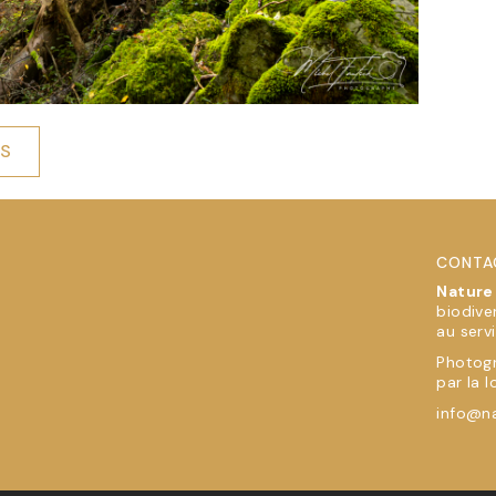
ÉS
CONTA
Nature
biodive
au serv
Photogr
par la l
info@na