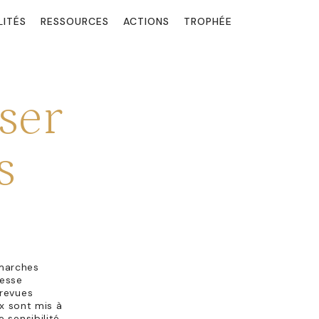
LITÉS
RESSOURCES
ACTIONS
TROPHÉE
ser
s
émarches
hesse
 revues
ux sont mis à
 sensibilité