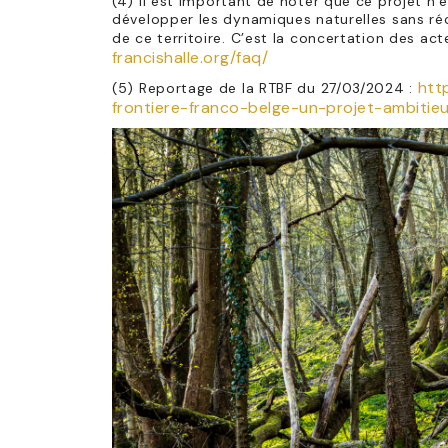
(4) Il est important de noter que ce projet n’e
développer les dynamiques naturelles sans ré
de ce territoire. C’est la concertation des act
francishalle.org/faq/
htt
(5) Reportage de la RTBF du 27/03/2024 :
frontiere-franco-belge-un-projet-ambitie