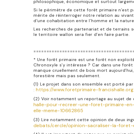
philosophique, économique et surtout largeme
Si le périmètre de cette forêt primaire n’est 
mérite de réinterroger notre relation au viva
d’une cohabitation entre l’homme et la nature
Les recherches de partenariat et de terrains 
le territoire wallon sera fier d’en faire partie.
======================================
* Une forêt primaire est une forêt non exploit
Chronoxyle s’y intéresse ? Car dans une forêt
manque cruellement de bois mort aujourd’hui, u
forestière mais pas seulement.
(1) Le projet dans son ensemble est porté par 
https://www.foretprimaire-francishalle.org
:
(2) Voir notamment un reportage au sujet de c
halle-pour-recreer-une-foret-primaire-en-e
elle-meme-10662865
(3) Lire notamment cette opinion de deux in
debats/cercle/opinion-sacraliser-la-fore