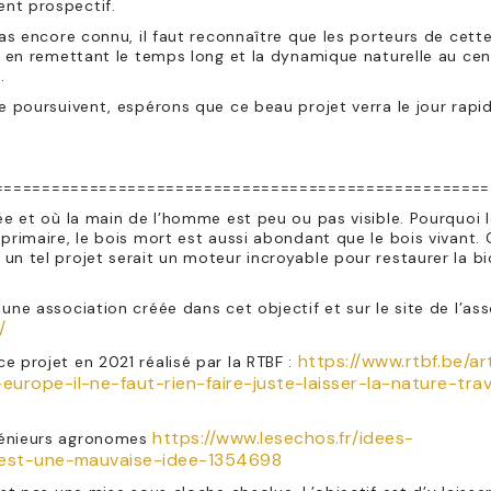
nt prospectif.
pas encore connu, il faut reconnaître que les porteurs de cette
nt en remettant le temps long et la dynamique naturelle au ce
.
se poursuivent, espérons que ce beau projet verra le jour rap
====================================================
ée et où la main de l’homme est peu ou pas visible. Pourquoi l
 primaire, le bois mort est aussi abondant que le bois vivan
n tel projet serait un moteur incroyable pour restaurer la bi
une association créée dans cet objectif et sur le site de l’as
/
https://www.rtbf.be/art
e projet en 2021 réalisé par la RTBF :
urope-il-ne-faut-rien-faire-juste-laisser-la-nature-trav
https://www.lesechos.fr/idees-
génieurs agronomes
t-est-une-mauvaise-idee-1354698