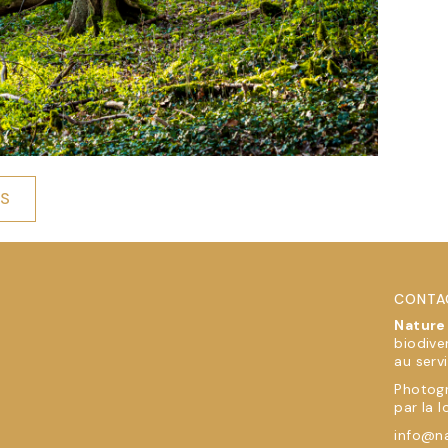
ÉS
CONTA
Nature
biodive
au serv
Photogr
par la l
info@na