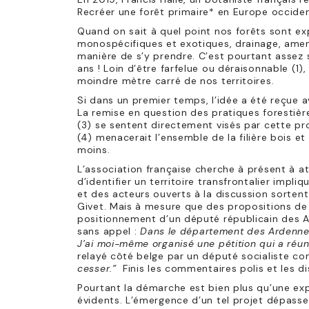
Recréer une forêt primaire* en Europe occiden
Quand on sait à quel point nos forêts sont ex
monospécifiques et exotiques, drainage, amend
manière de s’y prendre. C’est pourtant assez s
ans ! Loin d’être farfelue ou déraisonnable (1
moindre mètre carré de nos territoires.
Si dans un premier temps, l’idée a été reçue a
La remise en question des pratiques forestièr
(3) se sentent directement visés par cette pro
(4) menacerait l’ensemble de la filière bois e
moins.
L’association française cherche à présent à att
d’identifier un territoire transfrontalier impl
et des acteurs ouverts à la discussion sorten
Givet. Mais à mesure que des propositions de t
positionnement d’un député républicain des A
sans appel :
Dans le département des Ardennes
J’ai moi-même organisé une pétition qui a réuni 
relayé côté belge par un député socialiste co
cesser.”
Finis les commentaires polis et les di
Pourtant la démarche est bien plus qu’une expé
évidents. L’émergence d’un tel projet dépasse