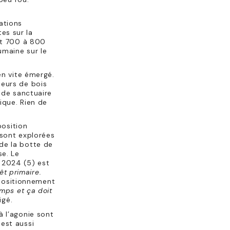
ations
es sur la
ant 700 à 800
umaine sur le
en vite émergé.
teurs de bois
t de sanctuaire
ique. Rien de
position
 sont explorées
de la botte de
se. Le
 2024 (5) est
t primaire.
positionnement
emps et ça doit
igé.
à l’agonie sont
 est aussi