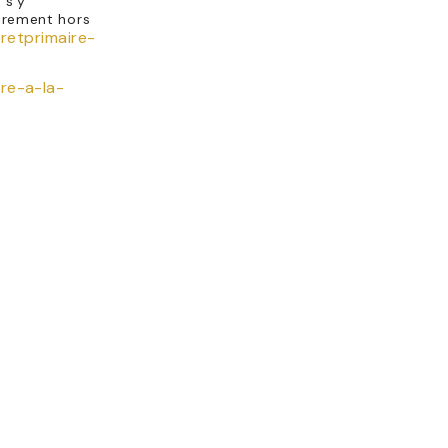
 s’y
urement hors
retprimaire-
re-a-la-