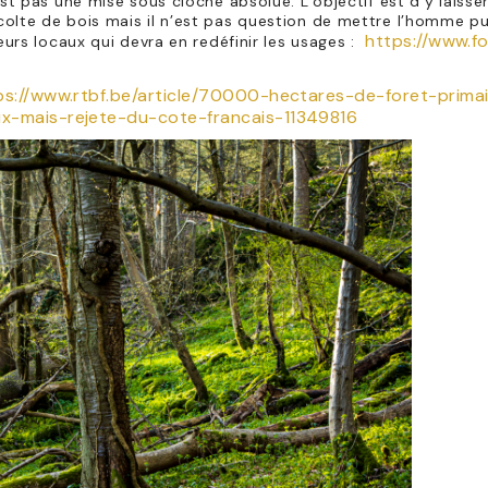
st pas une mise sous cloche absolue. L’objectif est d’y laisser
colte de bois mais il n’est pas question de mettre l’homme p
https://www.fo
eurs locaux qui devra en redéfinir les usages :
ps://www.rtbf.be/article/70000-hectares-de-foret-primai
ux-mais-rejete-du-cote-francais-11349816