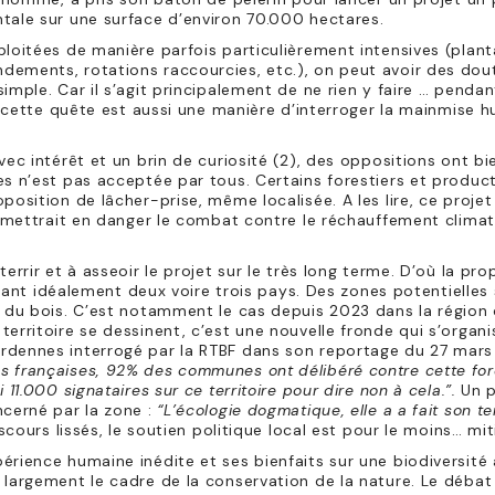
tale sur une surface d’environ 70.000 hectares.
ploitées de manière parfois particulièrement intensives (plant
ements, rotations raccourcies, etc.), on peut avoir des dout
imple. Car il s’agit principalement de ne rien y faire … pend
), cette quête est aussi une manière d’interroger la mainmise h
vec intérêt et un brin de curiosité (2), des oppositions ont bi
es n’est pas acceptée par tous. Certains forestiers et produc
position de lâcher-prise, même localisée. A les lire, ce proje
t mettrait en danger le combat contre le réchauffement climat
errir et à asseoir le projet sur le très long terme. D’où la pro
iquant idéalement deux voire trois pays. Des zones potentielles
t du bois. C’est notamment le cas depuis 2023 dans la région 
erritoire se dessinent, c’est une nouvelle fronde qui s’organi
rdennes interrogé par la RTBF dans son reportage du 27 mars
 françaises, 92% des communes ont délibéré contre cette forê
11.000 signataires sur ce territoire pour dire non à cela.”.
Un 
ncerné par la zone :
“L’écologie dogmatique, elle a a fait son t
scours lissés, le soutien politique local est pour le moins… mit
rience humaine inédite et ses bienfaits sur une biodiversité 
 largement le cadre de la conservation de la nature. Le débat