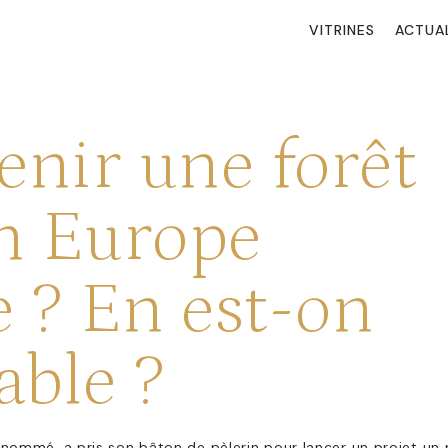
VITRINES
ACTUA
enir une forêt
n Europe
e ? En est-on
able ?
renommé, a pris son bâton de pèlerin pour lancer un projet un 