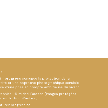
CT
 in progress
conjugue la protection de la
rsité et une approche photographique sensible
ice d’une prise en compte ambitieuse du vivant.
aphies : © Michel Fautsch (images protégées
oi sur le droit d’auteur)
tureinprogress.be