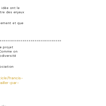
 idée ont le
ntre des enjeux
idement et que
==============================
e projet
t. Comme on
odiversité
sociation
icle/francis-
ailler-par-