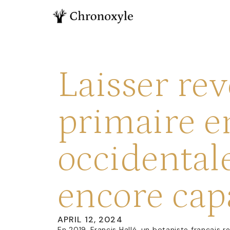
Laisser rev
primaire e
occidental
encore cap
APRIL 12, 2024
En 2019, Francis Hallé, un botaniste français 